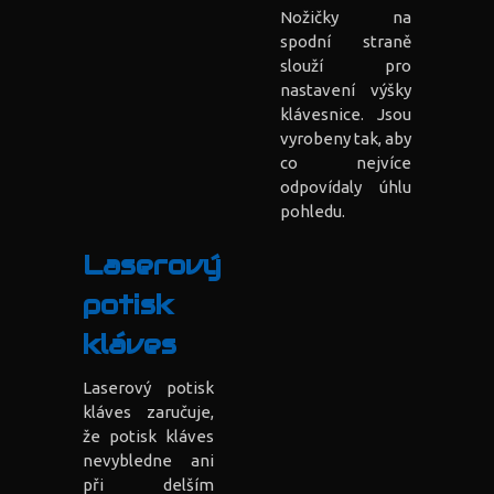
Nožičky na
spodní straně
slouží pro
nastavení výšky
klávesnice. Jsou
vyrobeny tak, aby
co nejvíce
odpovídaly úhlu
pohledu.
Laserový
potisk
kláves
Laserový potisk
kláves zaručuje,
že potisk kláves
nevybledne ani
při delším