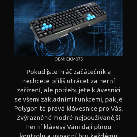
OEM: EKM075
Pokud jste hráč začátečník a
nechcete příliš utrácet za herní
zařízení, ale potřebujete klávesnici
se všemi základními funkcemi, pak je
Polygon ta pravá klávesnice pro Vás.
Zvýrazněné modré nejpoužívanější
herní klávesy Vám dají plnou
kontrolu a usnadní hru každému