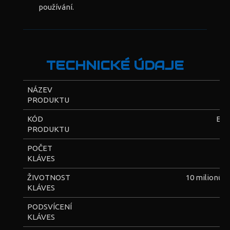
používání.
TECHNICKÉ ÚDAJE
NÁZEV
P
PRODUKTU
KÓD
EK
PRODUKTU
POČET
KLÁVES
ŽIVOTNOST
10 milionů s
KLÁVES
PODSVÍCENÍ
KLÁVES